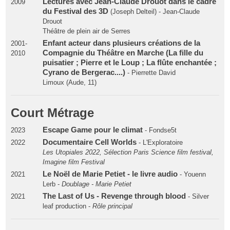
Lectures avec Jean-Claude Drouot dans le cadre
2009
du Festival des 3D
(Joseph Delteil) - Jean-Claude
Drouot
Théâtre de plein air de Serres
Enfant acteur dans plusieurs créations de la
2001-
Compagnie du Théâtre en Marche (La fille du
2010
puisatier ; Pierre et le Loup ; La flûte enchantée ;
Cyrano de Bergerac....)
- Pierrette David
Limoux (Aude, 11)
Court Métrage
Escape Game pour le climat
2023
- Fondse5t
Documentaire Cell Worlds
2022
- L'Exploratoire
Les Utopiales 2022, Sélection Paris Science film festival,
Imagine film Festival
Le Noël de Marie Petiet - le livre audio
2021
- Youenn
Lerb -
Doublage - Marie Petiet
The Last of Us - Revenge through blood
2021
- Silver
leaf production -
Rôle principal