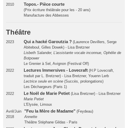
Topos.- Pièce courte
2010
(Prix écriture théâtrale pour les - 20 ans)
Manufacture des Abbesses
Théâtre
Qui a hacké Garoutzia ?
2023
(Laurence Devillers, Serge
Abiteboul, Gilles Dowek) - Lisa Bretzner
Lisbeth Salander, L'assistante vocale inconnue, Ophélie de
Botpower
Le Grenier à Sel, Avignon (Festival Off)
Lectures Immersives - Lovecraft
2022
(H.P Lovecraft,
traduit par L. Bretzner) - Lisa Bretzner, Youenn Lerb
Lectrice seule en scène
(Succès, prolongations)
Les Déchargeurs (Paris 1)
Le Noël de Marie Petiet
2022
(Lisa Bretzner) - Lisa Bretzner
Marie Petiet
L'Elysée, Limoux
"Feu la Mère de Madame"
Avril/Juin
(Feydeau)
2018
Annette
Théâtre Stéphane Gildas - Paris