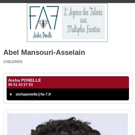
Abel Mansouri-Asselain
CHILDREN
Aisha PONELLE
06 51 43 57 93
aishaponelle@fa-7.fr