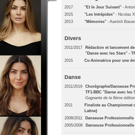
2017
"Et le Jour Suivant"
- Anton
2015
"Les Intrépides"
- Nicolas X
2013
"Mémories"
- Aastish Basan
Divers
2011/2017
Rédaction et lancement de
"Danse avec les Stars" - T
2015
Co-Animatrice pour une ém
Danse
2011/2019
Chorégraphe/Danseuse Pro
TF1-BBC "Danse avec les S
Gagnante de la 8ème édition
2011
Finaliste au Championnat 
Latine)
2008/2011
Danseuse Professionnelle
2005/2008
Danseuse Professionnelle 