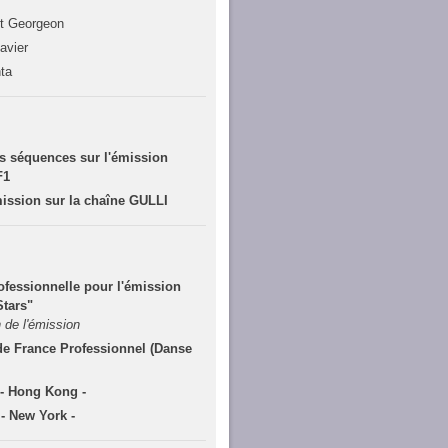
t Georgeon
avier
ta
s séquences sur l'émission
F1
ission sur la chaîne GULLI
fessionnelle pour l'émission
tars"
 de l'émission
de France Professionnel (Danse
 - Hong Kong -
- New York -