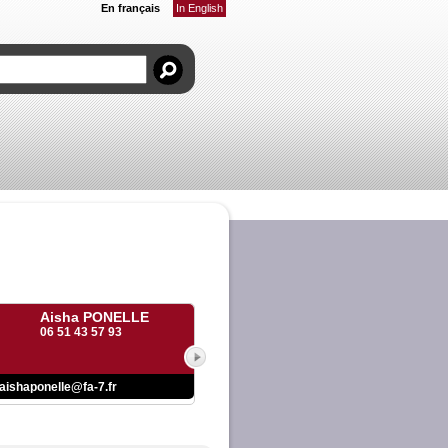
En français
In English
Aisha PONELLE
06 51 43 57 93
aishaponelle@fa-7.fr