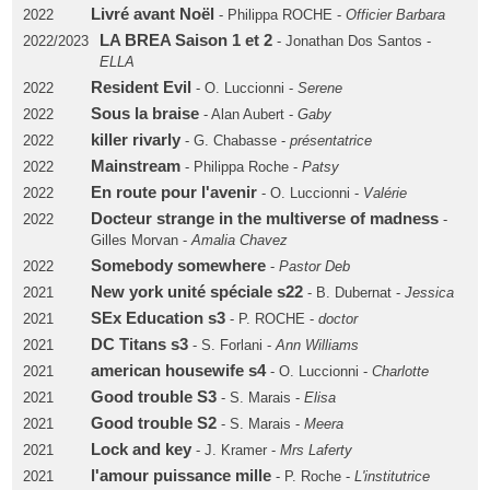
Livré avant Noël
2022
- Philippa ROCHE -
Officier Barbara
LA BREA Saison 1 et 2
2022/2023
- Jonathan Dos Santos -
ELLA
Resident Evil
2022
- O. Luccionni -
Serene
Sous la braise
2022
- Alan Aubert -
Gaby
killer rivarly
2022
- G. Chabasse -
présentatrice
Mainstream
2022
- Philippa Roche -
Patsy
En route pour l'avenir
2022
- O. Luccionni -
Valérie
Docteur strange in the multiverse of madness
2022
-
Gilles Morvan -
Amalia Chavez
Somebody somewhere
2022
-
Pastor Deb
New york unité spéciale s22
2021
- B. Dubernat -
Jessica
SEx Education s3
2021
- P. ROCHE -
doctor
DC Titans s3
2021
- S. Forlani -
Ann Williams
american housewife s4
2021
- O. Luccionni -
Charlotte
Good trouble S3
2021
- S. Marais -
Elisa
Good trouble S2
2021
- S. Marais -
Meera
Lock and key
2021
- J. Kramer -
Mrs Laferty
l'amour puissance mille
2021
- P. Roche -
L'institutrice