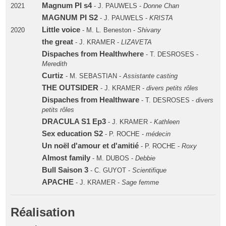
Magnum PI s4
2021
- J. PAUWELS -
Donne Chan
MAGNUM PI S2
- J. PAUWELS -
KRISTA
Little voice
2020
- M. L. Beneston -
Shivany
the great
- J. KRAMER -
LIZAVETA
Dispaches from Healthwhere
- T. DESROSES -
Meredith
Curtiz
- M. SEBASTIAN -
Assistante casting
THE OUTSIDER
- J. KRAMER -
divers petits rôles
Dispaches from Healthware
- T. DESROSES -
divers
petits rôles
DRACULA S1 Ep3
- J. KRAMER -
Kathleen
Sex education S2
- P. ROCHE -
médecin
Un noël d'amour et d'amitié
- P. ROCHE -
Roxy
Almost family
- M. DUBOS -
Debbie
Bull Saison 3
- C. GUYOT -
Scientifique
APACHE
- J. KRAMER -
Sage femme
Réalisation