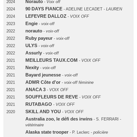
Norauto
2024
-
Voix off
90 DAYS FIANCE
2024
- ADELINE LECADET -
LAUREN
LEFEVRE DALLOZ
2024
-
VOIX OFF
Engie
2023
-
voix-off
norauto
2022
-
voix-off
Ruby payeur
2022
-
voix-off
ULYS
2022
-
voix-off
Assurly
2022
-
voix-off
MEILLEURS TAUX.COM
2021
-
VOIX OFF
Nexity
2021
-
voix-off
Bayard jeunesse
2021
-
voix-off
ADMR Côte d'or
2021
-
voix-off féminine
ANACA 3
2021
-
VOIX OFF
SOUFFLEURS DE REVE
2021
-
VOIX OFF
RUTABAGO
2021
-
VOIX OFF
SKILL AND YOU
2020
-
VOIX OFF
Australia zoo, le défi des irwins
- S. FERRARI -
vétérinaire
Alaska state trooper
- P. Leclerc -
policière