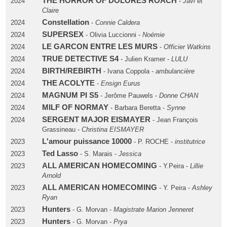
THE HORROR OF DOLORES ROACH
2024
-
Javi et
Claire
Constellation
2024
-
Connie Caldera
SUPERSEX
2024
- Olivia Luccionni -
Noémie
LE GARCON ENTRE LES MURS
2024
-
Officier Watkins
TRUE DETECTIVE S4
2024
- Julien Kramer -
LULU
BIRTH/REBIRTH
2024
- Ivana Coppola -
ambulancière
THE ACOLYTE
2024
-
Ensign Eurus
MAGNUM PI S5
2024
- Jerôme Pauwels -
Donne CHAN
MILF OF NORMAY
2024
- Barbara Beretta -
Synne
SERGENT MAJOR EISMAYER
2024
- Jean François
Grassineau -
Christina EISMAYER
L'amour puissance 10000
2023
- P. ROCHE -
institutrice
Ted Lasso
2023
- S. Marais -
Jessica
ALL AMERICAN HOMECOMING
2023
- Y.Peira -
Lillie
Arnold
ALL AMERICAN HOMECOMING
2023
- Y. Peira -
Ashley
Ryan
Hunters
2023
- G. Morvan -
Magistrate Marion Jenneret
Hunters
2023
- G. Morvan -
Prya