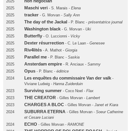
non négocian
2025
Maschi veri
2025
- S. Marais -
Elena
tracker
2025
- G. Morvan -
Sally Ann
The day of the Jackal
2025
- P. Blanc -
présentatrice journal
Washington black
2025
- G. Morvan -
Uki
Butterfly
2025
- O. Luccionni -
Vicky
Dexter résurrection
2025
- C. Le Laan -
Genesee
Riv4lités
2025
- A. Mathot -
Giorgia
Parallel me
2025
- P. Blanc -
Saskia
Ansterdam empire
2025
- R. Anciaux -
Sammy
Opus
2025
- P. Blanc -
éditrice
Les enquêtes du commissaire Van der valk
2024
-
Viviane Ludwig -
Hanna Zuiderduin
Surviving summer
2023
- Coco Noel -
Flax
THE CREATOR
2023
- Gilles Morvan -
Lambert
CHARGES A BLOC
2023
- Gilles Morvan -
Janet et Kiara
SUBURRA ETERNA
2024
- Gilles Morvan -
Soeur Catherine
et Cesare Luciani
ECHO
2024
- Gilles Morvan -
RAMONE