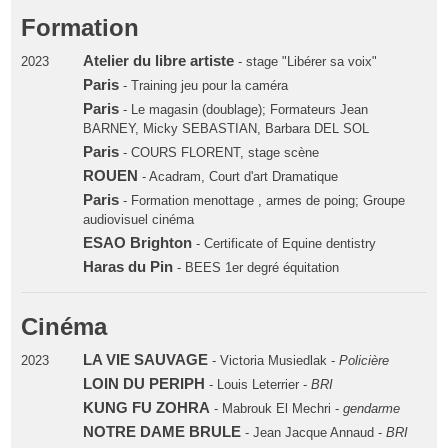
Formation
Atelier du libre artiste
2023
- stage "Libérer sa voix"
Paris
- Training jeu pour la caméra
Paris
- Le magasin (doublage); Formateurs Jean
BARNEY, Micky SEBASTIAN, Barbara DEL SOL
Paris
- COURS FLORENT, stage scène
ROUEN
- Acadram, Court d'art Dramatique
Paris
- Formation menottage , armes de poing; Groupe
audiovisuel cinéma
ESAO Brighton
- Certificate of Equine dentistry
Haras du Pin
- BEES 1er degré équitation
Cinéma
LA VIE SAUVAGE
2023
- Victoria Musiedlak -
Policière
LOIN DU PERIPH
- Louis Leterrier -
BRI
KUNG FU ZOHRA
- Mabrouk El Mechri -
gendarme
NOTRE DAME BRULE
- Jean Jacque Annaud -
BRI