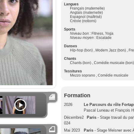
Langues
Français (maternelle)
Anglais (maternelle)
Espagnol (maîtrisé)
Créole (notions)
Sports
Niveau bon :
Fitness, Yoga
Niveau moyen :
Escalade
Danses
Hip-hop (bon) , Modern Jazz (bon) , Fre
Chants
Chants (bon) , Comédie musicale (bon)
Tessitures
Mezzo soprano , Comédie musicale
Formation
2026
Le Parcours du rôle Fortap
Pascal Luneau et François 
Décembre2
Paris
- Stage travail du pa
024
Mai 2023
Paris
- Stage Meisner avec 