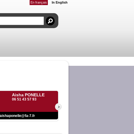
En français
In English
Aisha PONELLE
06 51 43 57 93
aishaponelle@fa-7.fr