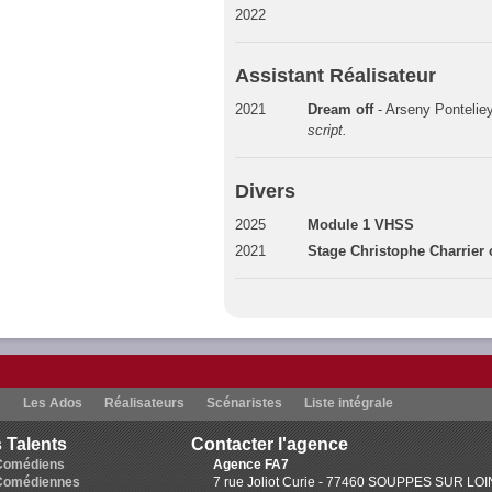
2022
Assistant Réalisateur
2021
Dream off
- Arseny Pontelie
script.
Divers
2025
Module 1 VHSS
2021
Stage Christophe Charrier
s
Les Ados
Réalisateurs
Scénaristes
Liste intégrale
 Talents
Contacter l'agence
Comédiens
Agence FA7
Comédiennes
7 rue Joliot Curie - 77460 SOUPPES SUR LO