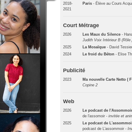
2018-
Paris
- Élève au Cours Acqu
2021
Court Métrage
2026
Les Maux du Silence
- Han
Judith Voix Intérieur B (Rôle 
2025
La Mosaïque
- David Tessie
2024
Le froid du Béton
- Elise T
Publicité
2023
Ma nouvelle Carte Netto ( F
Copine 2
Web
2026
Le podcast de l'Assommoir
de l'assomoir -
invitée et ani
2025
Le podcast de L'assommoir
podcast de L'assommoir -
In