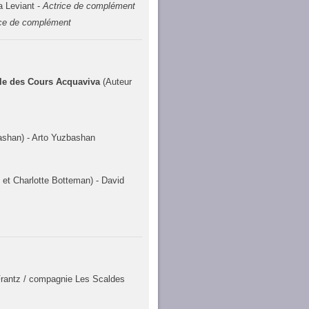
a Leviant -
Actrice de complément
ice de complément
lle des Cours Acquaviva
(Auteur
ashan) - Arto Yuzbashan
 et Charlotte Botteman) - David
Frantz / compagnie Les Scaldes