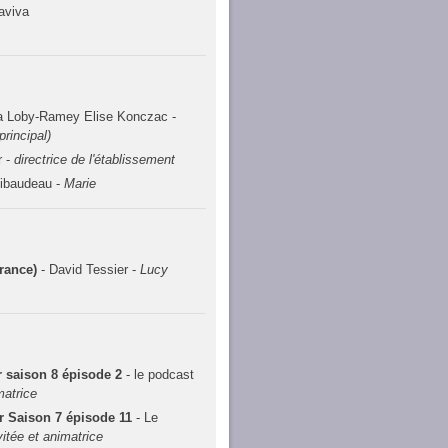
aviva
a Loby-Ramey Elise Konczac -
principal)
r -
directrice de l'établissement
hibaudeau -
Marie
rance)
- David Tessier -
Lucy
 saison 8 épisode 2
- le podcast
matrice
 Saison 7 épisode 11
- Le
vitée et animatrice