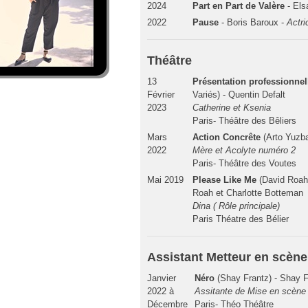
2024
Part en Part de Valère
- Els
2022
Pause
- Boris Baroux -
Actr
Théâtre
13
Présentation professionne
Février
Variés) - Quentin Defalt
2023
Catherine et Ksenia
Paris- Théâtre des Bêliers
Mars
Action Concrête
(Arto Yuzb
2022
Mère et Acolyte numéro 2
Paris- Théâtre des Voutes
Mai 2019
Please Like Me
(David Roah
Roah et Charlotte Botteman
Dina ( Rôle principale)
Paris Théatre des Bélier
Assistant Metteur en scène
Janvier
Néro
(Shay Frantz) - Shay 
2022 à
Assitante de Mise en scène
Décembre
Paris- Théo Théâtre