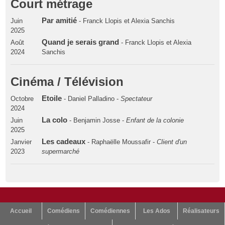
Court métrage
Par amitié
Juin
- Franck Llopis et Alexia Sanchis
2025
Quand je serais grand
Août
- Franck Llopis et Alexia
2024
Sanchis
Cinéma / Télévision
Etoile
Octobre
- Daniel Palladino -
Spectateur
2024
La colo
Juin
- Benjamin Josse -
Enfant de la colonie
2025
Les cadeaux
Janvier
- Raphaëlle Moussafir -
Client d'un
2023
supermarché
Accueil
Comédiens
Comédiennes
Les Ados
Réalisateurs