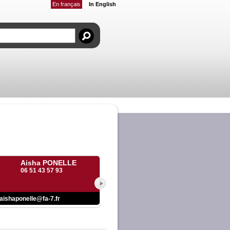
En français
In English
Aisha PONELLE
06 51 43 57 93
aishaponelle@fa-7.fr