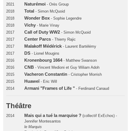
Naturémoi
2021
- Orès Group
Total
2018
- Simon McQuoid
Wonder Box
2018
- Sophie Legendre
Vichy
2018
- Marie Vinay
Call of Duty WW2
2017
- Simon McQuoid
Center Parcs
2017
- Thierry Rajic
Malakoff Médérick
2017
- Laurent Bartélémy
DS
2017
- Lionel Mougins
Kronenbourg 1664
2016
- Matthew Swanson
CNB
2016
- Vincent Medioni et Guy Wiliam Adoh
Vacheron Constantin
2015
- Cristopher Morrish
Huaweï
2015
- Eric Will
Armani "Frames of Life "
2014
- Ferdinand Canaud
Théâtre
Mais qui a tué la marquise ?
2014
(collectif ExEchos) -
Jennifer Montesantos
le Marquis