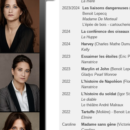
La mère
2023/2024
Les liaisons dangereuses 
Benoit Lepecq
Madame De Merteuil
L'épée de bois - cartoucher
2024
La conférence des oiseaux
La Huppe
2024
Harvey
(Charles Mathe Duma
Kelly
2023
Essaimer les étoiles
(Eric 
Narratrice
2023
Marylin et John
(Benoit Lep
Gladys Pearl Monroe
2022
L'histoire de Napoléon
(Flo
Narratrice
2022
L'histoire du soldat
(Igor St
Le diable
Le théâtre André Malraux
2022
Tartuffe
(Molière) - Benoit L
Elmire
Caroline
Madame sans gène
(Victori
Caroline