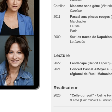
Caroline
Madame sans gène
(Victori
Caroline
2011
Pascal aux pinces rouges
(
Marchadier
La fille
Paris
2009
Sur les traces de Napoléon
La fiancée
Lecture
2022
Landscape
(Benoit Lepecq) 
2021
Concert Pascal AMoyel au 
régional de Rueil Malmais
Réalisateur
2026
“Celle qui voit”
- Céline For
8 ème (Prix Public) au Nikon