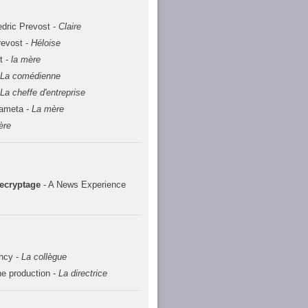
dric Prevost -
Claire
revost -
Héloise
t -
la mère
-
La comédienne
-
La cheffe d'entreprise
Lameta -
La mère
ère
Decryptage
- A News Experience
ncy -
La collègue
e production -
La directrice