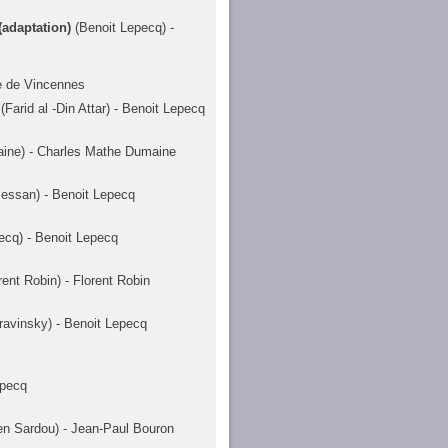
(adaptation)
(Benoit Lepecq) -
ie de Vincennes
(Farid al -Din Attar) - Benoit Lepecq
ine) - Charles Mathe Dumaine
Pessan) - Benoit Lepecq
ecq) - Benoit Lepecq
rent Robin) - Florent Robin
ravinsky) - Benoit Lepecq
epecq
en Sardou) - Jean-Paul Bouron