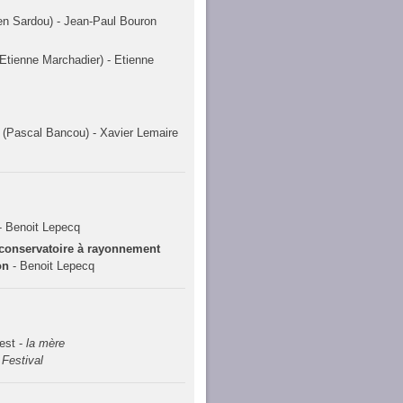
en Sardou) - Jean-Paul Bouron
Etienne Marchadier) - Etienne
(Pascal Bancou) - Xavier Lemaire
- Benoit Lepecq
conservatoire à rayonnement
on
- Benoit Lepecq
est -
la mère
 Festival