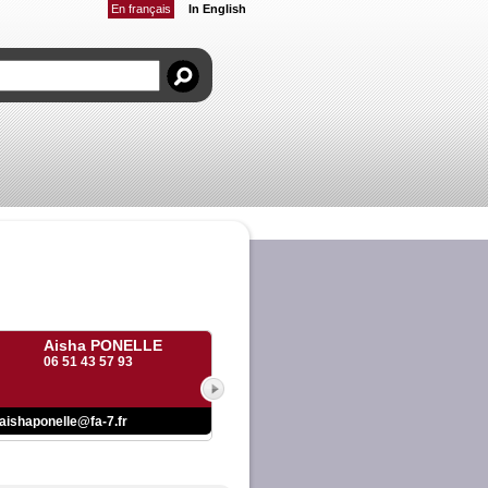
En français
In English
Aisha PONELLE
06 51 43 57 93
aishaponelle@fa-7.fr