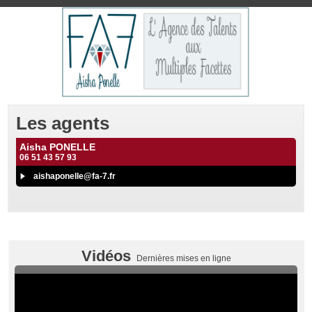
Les agents
Aisha PONELLE
06 51 43 57 93
aishaponelle@fa-7.fr
Vidéos
Dernières mises en ligne