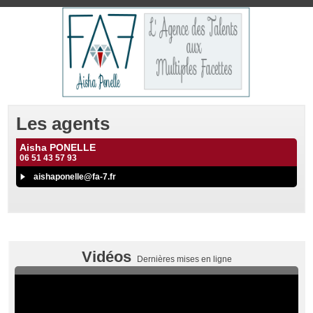
Les agents
Aisha PONELLE
06 51 43 57 93
aishaponelle@fa-7.fr
Vidéos
Dernières mises en ligne