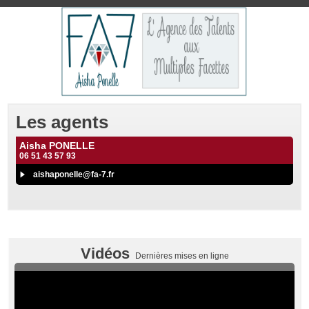
Les agents
Aisha PONELLE
06 51 43 57 93
aishaponelle@fa-7.fr
Vidéos
Dernières mises en ligne