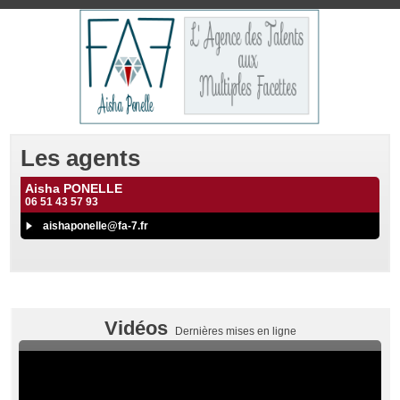
Les agents
Aisha PONELLE
06 51 43 57 93
aishaponelle@fa-7.fr
Vidéos
Dernières mises en ligne