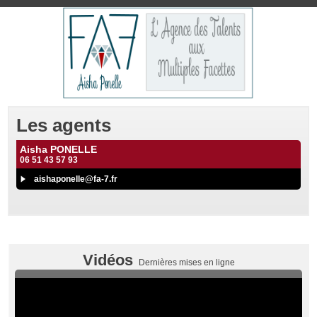
Les agents
Aisha PONELLE
06 51 43 57 93
aishaponelle@fa-7.fr
Vidéos
Dernières mises en ligne