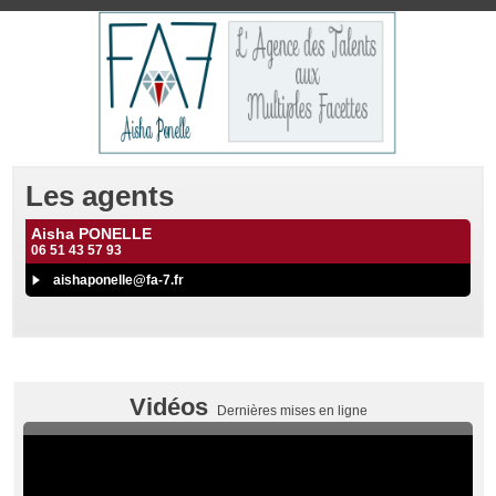
Les agents
Aisha PONELLE
06 51 43 57 93
aishaponelle@fa-7.fr
Vidéos
Dernières mises en ligne