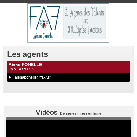
Les agents
Aisha PONELLE
06 51 43 57 93
aishaponelle@fa-7.fr
Vidéos
Dernières mises en ligne