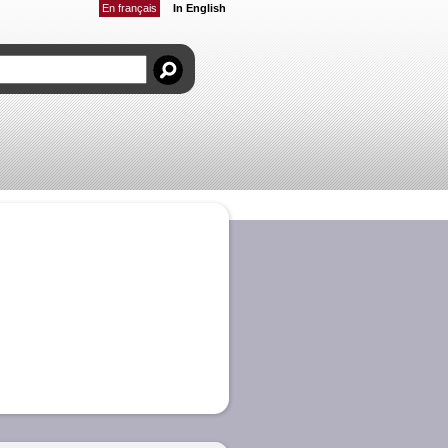
En français
In English