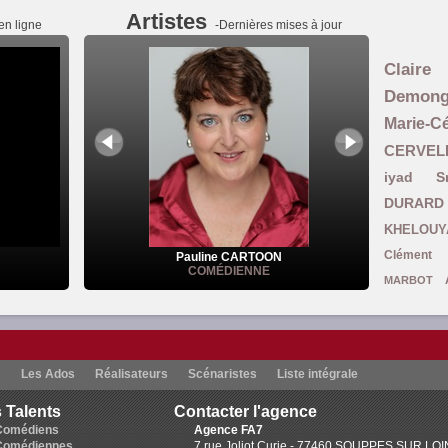
Artistes
en ligne
-Dernières mises à jour
Claire
Demon
Marie-
CERVEL
iyad S
DURARD
KHELOUY
Clément 
Pauline CARTOON
COMÉDIENNE
MARBOT
Ghomari
L
Carine Coulomb
Smadja
Julie B
s
Les Ados
Réalisateurs
Scénaristes
Liste intégrale
Brown
Ruthy DEVAU
 Talents
Contacter l'agence
Mansouri-Asselain
Colette Pelletan
Comédiens
Agence FA7
Guillemett
Comédiennes
7 rue Joliot Curie - 77460 SOUPPES SUR LO