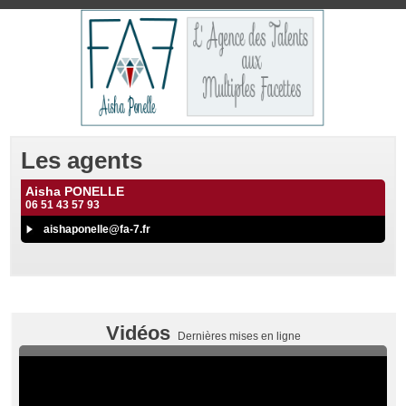
Les agents
Aisha PONELLE
06 51 43 57 93
aishaponelle@fa-7.fr
Vidéos
Dernières mises en ligne