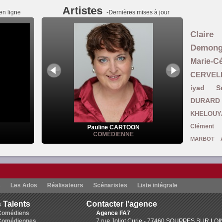
Artistes
en ligne
-Dernières mises à jour
Claire
Demon
Marie-
CERVEL
iyad S
DURARD
KHELOUY
Clément 
Pauline CARTOON
COMÉDIENNE
MARBOT
Ghomari
L
Carine Coulomb
Smadja
Julie B
s
Les Ados
Réalisateurs
Scénaristes
Liste intégrale
Brown
Ruthy DEVAU
 Talents
Contacter l'agence
Mansouri-Asselain
Colette Pelletan
Comédiens
Agence FA7
Guillemett
Comédiennes
7 rue Joliot Curie - 77460 SOUPPES SUR LO