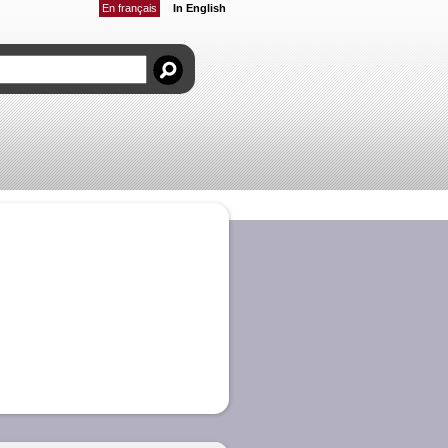
En français
In English