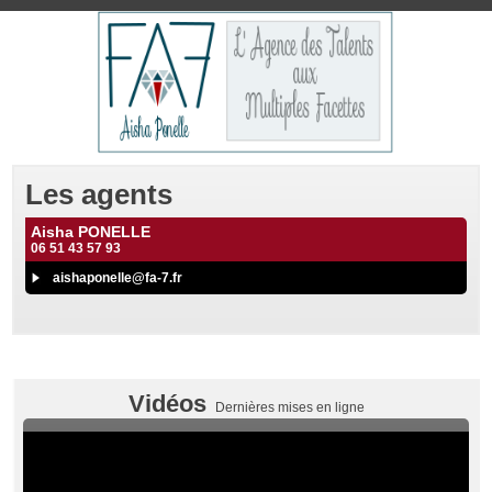
Les agents
Aisha PONELLE
06 51 43 57 93
aishaponelle@fa-7.fr
Vidéos
Dernières mises en ligne