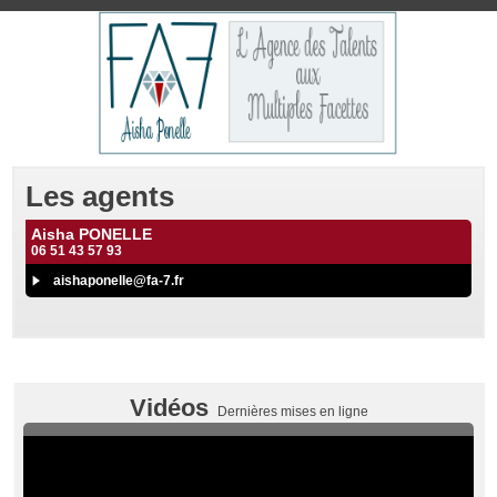
Les agents
Aisha PONELLE
06 51 43 57 93
aishaponelle@fa-7.fr
Vidéos
Dernières mises en ligne