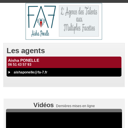
Les agents
Aisha PONELLE
06 51 43 57 93
aishaponelle@fa-7.fr
Vidéos
Dernières mises en ligne