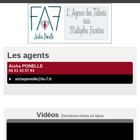
Les agents
Aisha PONELLE
06 51 43 57 93
aishaponelle@fa-7.fr
Vidéos
Dernières mises en ligne