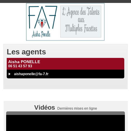
Les agents
Aisha PONELLE
06 51 43 57 93
aishaponelle@fa-7.fr
Vidéos
Dernières mises en ligne