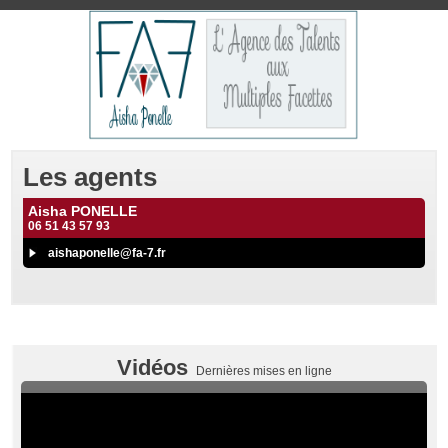
Les agents
Aisha PONELLE
06 51 43 57 93
aishaponelle@fa-7.fr
Vidéos
Dernières mises en ligne