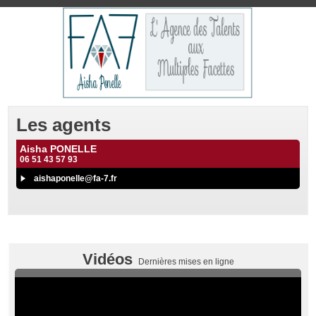
Les agents
Aisha PONELLE
06 51 43 57 93
aishaponelle@fa-7.fr
Vidéos
Dernières mises en ligne