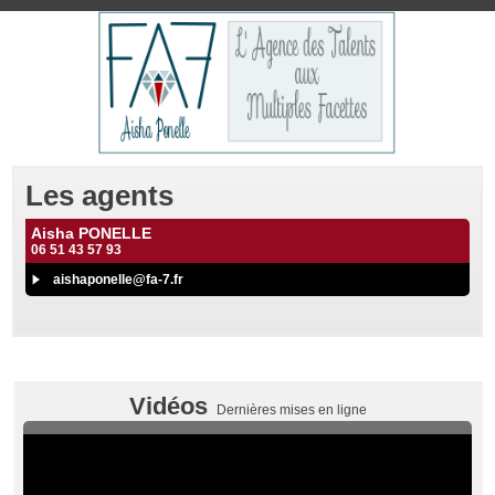
Les agents
Aisha PONELLE
06 51 43 57 93
aishaponelle@fa-7.fr
Vidéos
Dernières mises en ligne