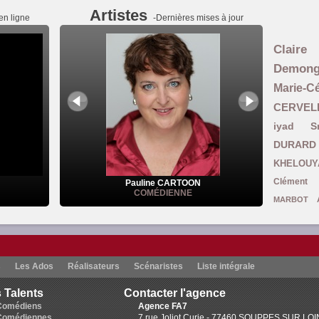
Artistes
en ligne
-Dernières mises à jour
Claire
Demon
Marie-
CERVEL
iyad S
DURARD
KHELOUY
Clément 
Pauline CARTOON
COMÉDIENNE
MARBOT
Ghomari
L
Carine Coulomb
Smadja
Julie B
s
Les Ados
Réalisateurs
Scénaristes
Liste intégrale
Brown
Ruthy DEVAU
 Talents
Contacter l'agence
Mansouri-Asselain
Colette Pelletan
Comédiens
Agence FA7
Guillemett
Comédiennes
7 rue Joliot Curie - 77460 SOUPPES SUR LO