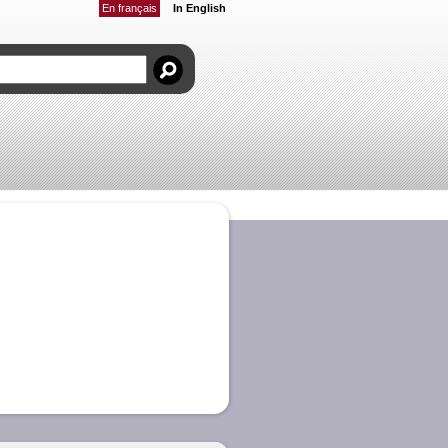
En français
In English