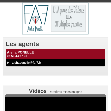
Les agents
Aisha PONELLE
06 51 43 57 93
aishaponelle@fa-7.fr
Vidéos
Dernières mises en ligne