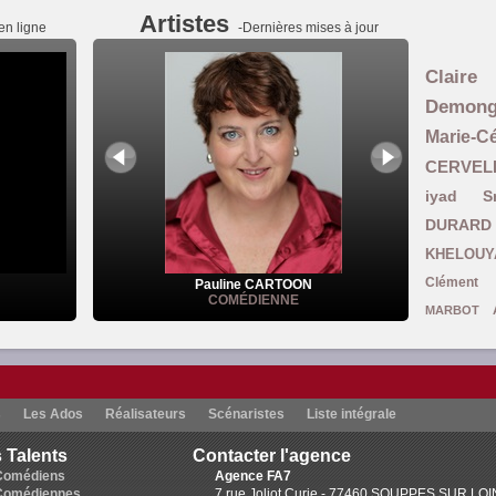
Artistes
en ligne
-Dernières mises à jour
Claire
Demon
Marie-
CERVEL
iyad S
DURARD
KHELOUY
Clément 
Pauline CARTOON
COMÉDIENNE
MARBOT
Ghomari
L
Carine Coulomb
Smadja
Julie B
s
Les Ados
Réalisateurs
Scénaristes
Liste intégrale
Brown
Ruthy DEVAU
 Talents
Contacter l'agence
Mansouri-Asselain
Colette Pelletan
Comédiens
Agence FA7
Guillemett
Comédiennes
7 rue Joliot Curie - 77460 SOUPPES SUR LO