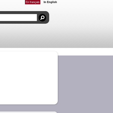
En français
In English