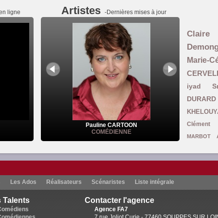
Artistes
en ligne
-Dernières mises à jour
Claire
Demon
Marie-
CERVEL
iyad S
DURARD
KHELOUY
Clément 
Pauline CARTOON
COMÉDIENNE
MARBOT
Ghomari
L
Carine Coulomb
Smadja
Julie B
s
Les Ados
Réalisateurs
Scénaristes
Liste intégrale
Brown
Ruthy DEVAU
 Talents
Contacter l'agence
Mansouri-Asselain
Colette Pelletan
Comédiens
Agence FA7
Guillemett
Comédiennes
7 rue Joliot Curie - 77460 SOUPPES SUR LO