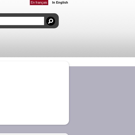
En français
In English