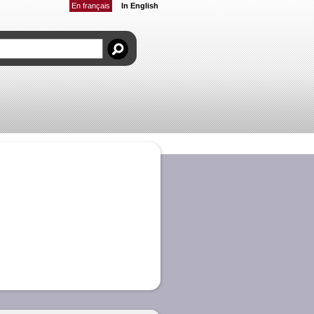
En français
In English