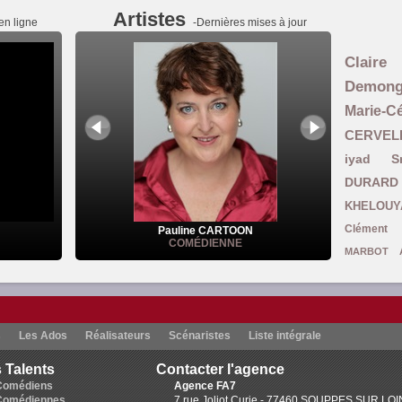
Artistes
en ligne
-Dernières mises à jour
Claire
Demon
Marie-
CERVEL
iyad S
DURARD
KHELOUY
Clément 
Pauline CARTOON
COMÉDIENNE
MARBOT
Ghomari
L
Carine Coulomb
Smadja
Julie B
s
Les Ados
Réalisateurs
Scénaristes
Liste intégrale
Brown
Ruthy DEVAU
 Talents
Contacter l'agence
Mansouri-Asselain
Colette Pelletan
Comédiens
Agence FA7
Guillemett
Comédiennes
7 rue Joliot Curie - 77460 SOUPPES SUR LO