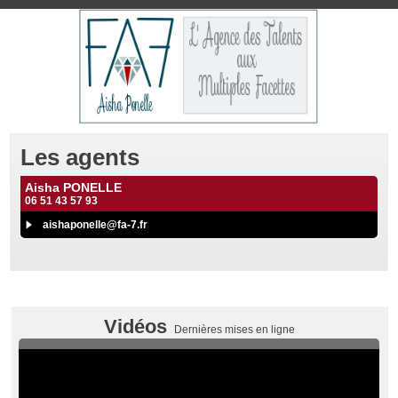
Les agents
Aisha PONELLE
06 51 43 57 93
aishaponelle@fa-7.fr
Vidéos
Dernières mises en ligne