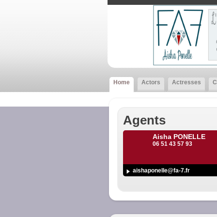
Home
Actors
Actresses
C
Agents
Aisha PONELLE
06 51 43 57 93
aishaponelle@fa-7.fr