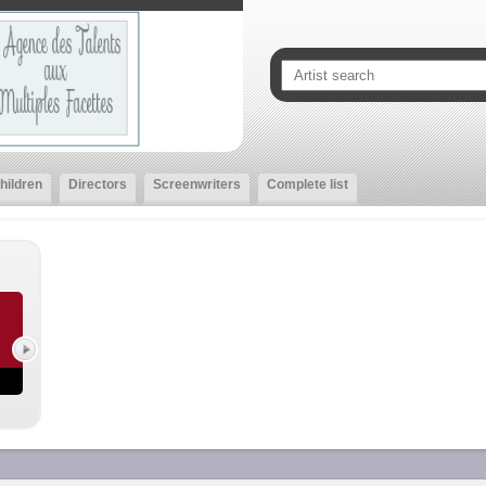
hildren
Directors
Screenwriters
Complete list