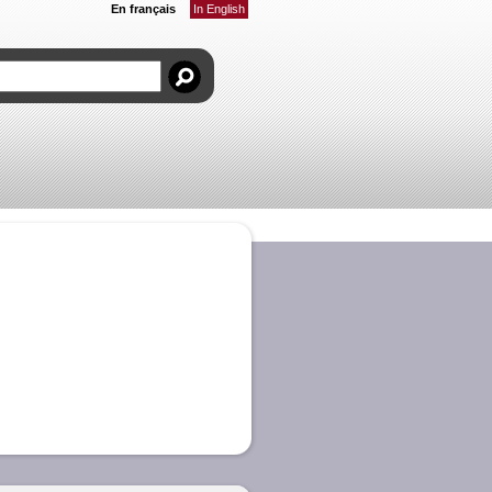
En français
In English