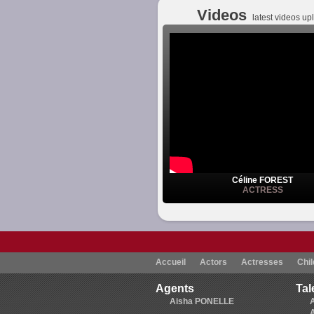
Videos
latest videos u
Céline FOREST
ACTRESS
Accueil
Actors
Actresses
Chil
Agents
Tal
Aisha PONELLE