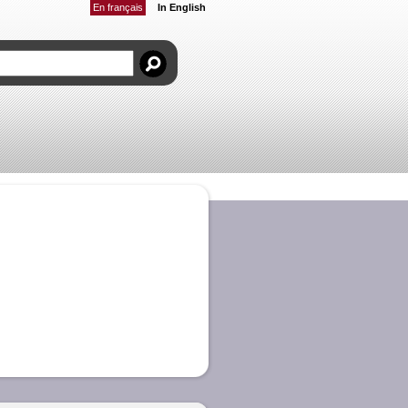
En français
In English