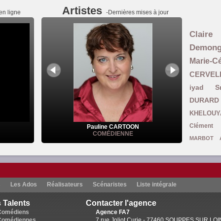
Artistes
en ligne
-Dernières mises à jour
Claire
Demon
Marie-
CERVEL
iyad S
DURARD
KHELOUY
Clément 
Pauline CARTOON
COMÉDIENNE
MARBOT
Ghomari
L
Carine Coulomb
Smadja
Julie B
s
Les Ados
Réalisateurs
Scénaristes
Liste intégrale
Brown
Ruthy DEVAU
 Talents
Contacter l'agence
Mansouri-Asselain
Colette Pelletan
Comédiens
Agence FA7
Guillemett
Comédiennes
7 rue Joliot Curie - 77460 SOUPPES SUR LO