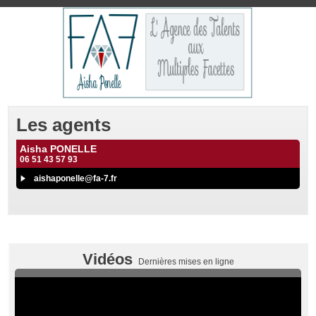
Les agents
Aisha PONELLE
06 51 43 57 93
aishaponelle@fa-7.fr
Vidéos
Dernières mises en ligne