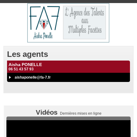
Les agents
Aisha PONELLE
06 51 43 57 93
aishaponelle@fa-7.fr
Vidéos
Dernières mises en ligne