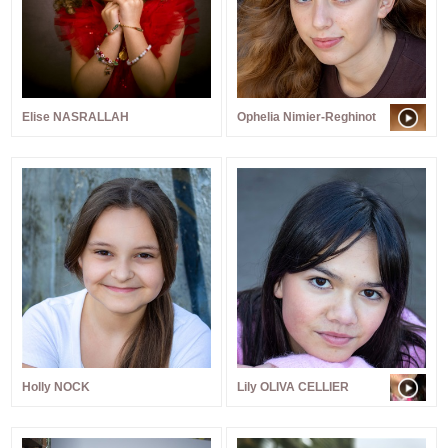
Elise NASRALLAH
Ophelia Nimier-Reghinot
Holly NOCK
Lily OLIVA CELLIER