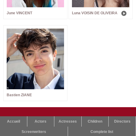
June VINCENT
Luna VOISIN DE OLIVEIRA
Bastien ZIANE
Accueil
Actors
Actresses
Children
Directors
Screenwriters
Complete list