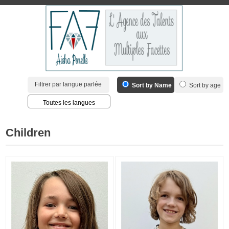
Filtrer par langue parlée
Sort by Name
Sort by age
Toutes les langues
Français
Anglais
Children
Italien
Espagnol
Serbo croate
Américain
Toutes les langues